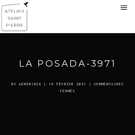
Toggl
navig
LA POSADA-3971
BY
ADMIN1026
| 19 FÉVRIER 2021
|
COMMENTAIRES
SUR
FERMÉS
LA
POSADA-
3971