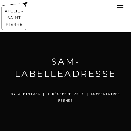
Toggl
navig
SAM-
LABELLEADRESSE
BY
ADMIN1026
| 1 DÉCEMBRE 2017
|
COMMENTAIRES
SUR
FERMÉS
SAM-
LABELLEADRESSE