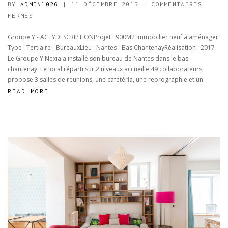
BY
ADMIN1026
| 11 DÉCEMBRE 2015
|
COMMENTAIRES
SUR
FERMÉS
GROUPE
Groupe Y - ACTYDESCRIPTIONProjet : 900M2 immobilier neuf à aménager
Y
Type : Tertiaire - BureauxLieu : Nantes - Bas ChantenayRéalisation : 2017
–
Le Groupe Y Nexia a installé son bureau de Nantes dans le bas-
ACTY
chantenay. Le local réparti sur 2 niveaux accueille 49 collaborateurs,
propose 3 salles de réunions, une cafétéria, une reprographie et un
READ MORE