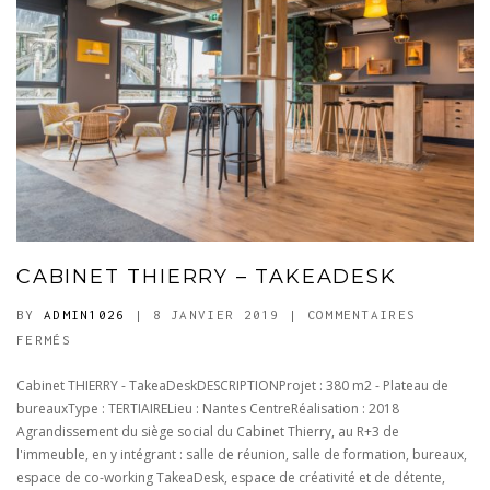
CABINET THIERRY – TAKEADESK
BY
ADMIN1026
| 8 JANVIER 2019
|
COMMENTAIRES
SUR
FERMÉS
CABINET
Cabinet THIERRY - TakeaDeskDESCRIPTIONProjet : 380 m2 - Plateau de
THIERRY
bureauxType : TERTIAIRELieu : Nantes CentreRéalisation : 2018
–
Agrandissement du siège social du Cabinet Thierry, au R+3 de
TAKEADESK
l'immeuble, en y intégrant : salle de réunion, salle de formation, bureaux,
espace de co-working TakeaDesk, espace de créativité et de détente,