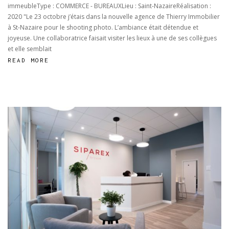
immeubleType : COMMERCE - BUREAUXLieu : Saint-NazaireRéalisation :
LE
2020 "Le 23 octobre j’étais dans la nouvelle agence de Thierry Immobilier
DUPLEX
à St-Nazaire pour le shooting photo. L’ambiance était détendue et
joyeuse. Une collaboratrice faisait visiter les lieux à une de ses collègues
et elle semblait
READ MORE