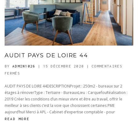
AUDIT PAYS DE LOIRE 44
BY
ADMIN1026
| 15 DÉCEMBRE 2020
|
COMMENTAIRES
SUR
FERMÉS
AUDIT
AUDIT PAYS DE LOIRE 44DESCRIPTIONProjet : 250m2 - bureaux sur 2
PAYS
étages à rénoverType : Tertiaire - BureauxLieu : CarquefouRéalisation :
DE
2019 Créer les conditions d’un mieux vivre et être au travail, offrir le
LOIRE
meilleur à ses clients c’est la voie que choisissent certaines PME
44
aujourd’hui! Merci à APL - Cabinet d’expertise comptable - pour
READ MORE