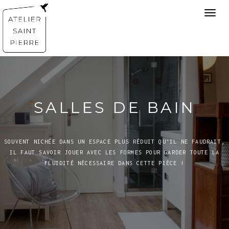
Toggl
navig
SALLES DE BAIN
SOUVENT NICHÉE DANS UN ESPACE PLUS RÉDUIT QU’IL NE FAUDRAIT,
IL FAUT SAVOIR JOUER AVEC LES FORMES POUR GARDER TOUTE LA
FLUIDITÉ NÉCESSAIRE DANS CETTE PIÈCE !